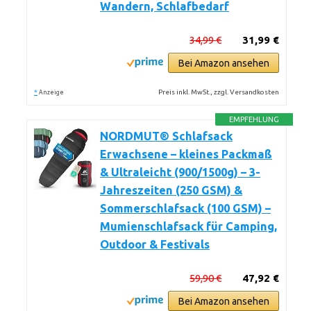
Wandern, Schlafbedarf
34,99 €
31,99 €
Bei Amazon ansehen
*
Preis inkl. MwSt., zzgl. Versandkosten
Anzeige
EMPFEHLUNG
NORDMUT® Schlafsack
Erwachsene – kleines Packmaß
& Ultraleicht (900/1500g) – 3-
Jahreszeiten (250 GSM) &
Sommerschlafsack (100 GSM) –
Mumienschlafsack für Camping,
Outdoor & Festivals
59,90 €
47,92 €
Bei Amazon ansehen