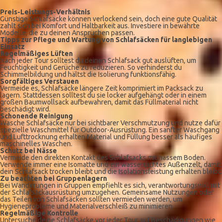
Preis-Leistungs-Verhältnis
Günstige Schlafsäcke können verlockend sein, doch eine gute Qualität
zahlt sich bei Komfort und Haltbarkeit aus. Investiere in bewährte
Modelle, die zu deinen Ansprüchen passen.
Tipps zur Pflege und Wartung von Schlafsäcken für langlebigen
Einsatz
Regelmäßiges Lüften
Nach jeder Tour solltest du deinen Schlafsack gut auslüften, um
Feuchtigkeit und Gerüche zu reduzieren. So verhinderst du
Schimmelbildung und hältst die Isolierung funktionsfähig.
Sorgfältiges Verstauen
Vermeide es, Schlafsäcke längere Zeit komprimiert im Packsack zu
lagern. Stattdessen solltest du sie locker aufgehängt oder in einem
großen Baumwollsack aufbewahren, damit das Füllmaterial nicht
beschädigt wird.
Schonende Reinigung
Wasche Schlafsäcke nur bei sichtbarer Verschmutzung und nutze dafür
spezielle Waschmittel für Outdoor-Ausrüstung. Ein sanfter Waschgang
und Lufttrocknung erhalten Material und Füllung besser als häufiges
maschinelles Waschen.
Schutz bei Nässe
Vermeide den direkten Kontakt des Schlafsacks mit nassem Boden.
Verwende immer eine Isomatte und ein wasserdichtes Außenzelt, damit
dein Schlafsack trocken bleibt und die Isolationsleistung erhalten bleibt.
Zu beachten bei Gruppenlagern
Bei Wanderungen in Gruppen empfiehlt es sich, verantwortungsvoll mit
der Schlafsackausrüstung umzugehen. Gemeinsame Nutzungen oder
das Teilen von Schlafsäcken sollten vermieden werden, um
Hygieneprobleme und Materialverschleiß zu minimieren.
Regelmäßige Kontrolle
Untersuche deine Schlafsäcke vor jeder Tour auf Beschädigungen wie