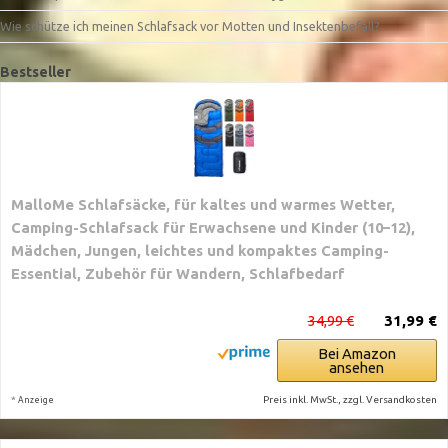
Wie schütze ich meinen Schlafsack vor Motten und Insektenbefall?
Bestseller
MalloMe Schlafsäcke, für kaltes und warmes Wetter,
Camping-Schlafsack für Erwachsene und Kinder (10–12),
Mädchen, Jungen, leichtes und kompaktes Camping-
Essential, Zubehör für Wandern, Schlafbedarf
34,99 €
31,99 €
Bei Amazon
ansehen
*
Preis inkl. MwSt., zzgl. Versandkosten
Anzeige