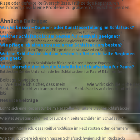
Risse oder defekte Reißverschlüsse. Frühzeitige Reparaturen
verhindern, dass kleine Probleme zu größeren Schwächen werden.
Ähnliche Beiträge:
Was ist besser – Daunen- oder Kunstfaserfüllung im Schlafsack?
Erfahren Sie, ob Daunen- oder Kunstfaserfüllung für Ihren Schlafsack die...
Welcher Schlafsack ist am besten für Festivals geeignet?
Erfahre, welcher Schlafsack der ideale Begleiter für dein nächstes Festival...
Wie pflege ich einen strapazierten Schlafsack am besten?
Entdecke die besten Tipps zur Pflege deines strapazierten Schlafsacks! So...
Welche Schlafsäcke sind am besten für Reisen in kalte Regionen
geeignet?
Entdecke die besten Schlafsäcke für kalte Reisen! Unsere Experten-Tipps helfen...
Wie unterscheiden sich die Modelle bei Schlafsäcken für Paare?
Entdecken Sie die Unterschiede bei Schlafsäcken für Paare! Erfahren Sie,...
Beitrags-Navigation
←
Wie stelle ich sicher, dass mein
Wie wirkt sich die Höhe des
Schlafsack leicht zu transportieren
Schlafsacks auf den Komfort aus?
ist?
→
Neueste Beiträge
Lohnt sich eine Reparatur beim Hersteller für ältere Daunenschlafsäcke?
Wie viel Bewegungsfreiheit braucht ein Seitenschläfer im Schlafsack?
Wie verhindere ich, dass Reißverschlüsse im Feld rosten oder klemmen?
Wie transportiere ich einen nassen Schlafsack hygienisch im Rucksack?