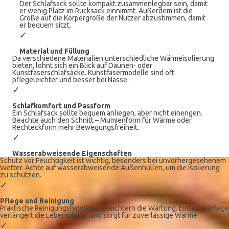
Der Schlafsack sollte kompakt zusammenlegbar sein, damit
er wenig Platz im Rucksack einnimmt. Außerdem ist die
Größe auf die Körpergröße der Nutzer abzustimmen, damit
er bequem sitzt.
✓
Material und Füllung
Da verschiedene Materialien unterschiedliche Wärmeisolierung
bieten, lohnt sich ein Blick auf Daunen- oder
Kunstfaserschlafsäcke. Kunstfasermodelle sind oft
pflegeleichter und besser bei Nässe.
✓
Schlafkomfort und Passform
Ein Schlafsack sollte bequem anliegen, aber nicht einengen.
Beachte auch den Schnitt – Mumienform für Wärme oder
Rechteckform mehr Bewegungsfreiheit.
✓
Wasserabweisende Eigenschaften
Schutz vor Feuchtigkeit ist wichtig, besonders bei unvorhergesehenem
Wetter. Achte auf wasserabweisende Außenhüllen, um die Isolierung
zu schützen.
✓
Pflege und Reinigung
Praktische Reinigungshinweise erleichtern die Wartung. Einfache Pflege
verlängert die Lebensdauer und sorgt für zuverlässige Wärme.
✓