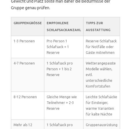
Gewicht und Platz sollte man daher die Bedürfnisse der
Gruppe genau prüfen.
GRUPPENGRÖSSE
EMPFOHLENE
TIPPS ZUR
SCHLAFSACKANZAHL
AUSSTATTUNG
1-3 Personen
Pro Person 1
Reserve-Schlafsack
Schlafsack + 1
für Notfälle oder
Reserve
Gäste mitnehmen
4-7 Personen
1 Schlafsack pro
Wetterangepasste
Person + 1 bis 2
Modelle wählen,
Reserve
evtl.
unterschiedliche
Komfortstufen
8-12 Personen
Gleiche Menge wie
Leichte Schlafsäcke
Teilnehmer + 2-3
für Einsteiger,
Reserve
warme Varianten
für kalte Nächte
Mehr als 12
1 Schlafsack pro
Gruppenausrüstung