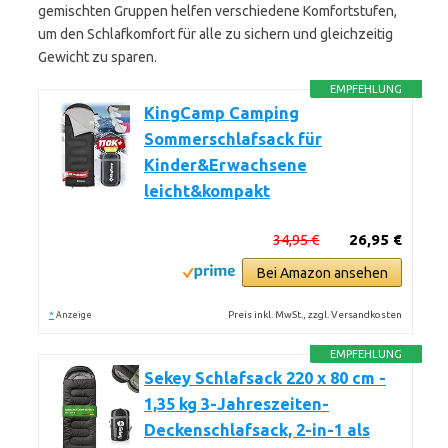
gemischten Gruppen helfen verschiedene Komfortstufen,
um den Schlafkomfort für alle zu sichern und gleichzeitig
Gewicht zu sparen.
EMPFEHLUNG
KingCamp Camping
Sommerschlafsack für
Kinder&Erwachsene
leicht&kompakt
34,95 €
26,95 €
Bei Amazon ansehen
*
Preis inkl. MwSt., zzgl. Versandkosten
Anzeige
EMPFEHLUNG
Sekey Schlafsack 220 x 80 cm -
1,35 kg 3-Jahreszeiten-
Deckenschlafsack, 2-in-1 als