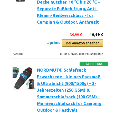
Decke nutzbar, 10 °C bis 20 °C -
Separate Fußbelüftung, Anti-
Klemm-Reißverschluss - für
Camping & Outdoor, Anthrazit
39,99 €
19,99 €
Bei Amazon ansehen
*
Preis inkl. MwSt., zzgl. Versandkosten
Anzeige
EMPFEHLUNG
NORDMUT® Schlafsack
Erwachsene – kleines Packmaß
& Ultraleicht (900/1500g) – 3-
Jahreszeiten (250 GSM) &
Sommerschlafsack (100 GSM) –
Mumienschlafsack für Camping,
Outdoor & Festivals