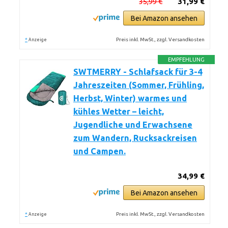
35,99 €
31,99 €
Bei Amazon ansehen
*
Preis inkl. MwSt., zzgl. Versandkosten
Anzeige
EMPFEHLUNG
SWTMERRY - Schlafsack für 3-4
Jahreszeiten (Sommer, Frühling,
Herbst, Winter) warmes und
kühles Wetter – leicht,
Jugendliche und Erwachsene
zum Wandern, Rucksackreisen
und Campen.
34,99 €
Bei Amazon ansehen
*
Preis inkl. MwSt., zzgl. Versandkosten
Anzeige