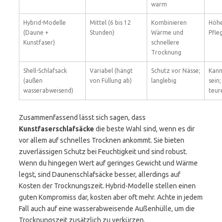
warm
Hybrid-Modelle
Mittel (6 bis 12
Kombinieren
Höhe
(Daune +
Stunden)
Wärme und
Pfle
Kunstfaser)
schnellere
Trocknung
Shell-Schlafsack
Variabel (hängt
Schutz vor Nässe;
Kann
(außen
von Füllung ab)
langlebig
sein;
wasserabweisend)
teur
Zusammenfassend lässt sich sagen, dass
Kunstfaserschlafsäcke
die beste Wahl sind, wenn es dir
vor allem auf schnelles Trocknen ankommt. Sie bieten
zuverlässigen Schutz bei Feuchtigkeit und sind robust.
Wenn du hingegen Wert auf geringes Gewicht und Wärme
legst, sind Daunenschlafsäcke besser, allerdings auf
Kosten der Trocknungszeit. Hybrid-Modelle stellen einen
guten Kompromiss dar, kosten aber oft mehr. Achte in jedem
Fall auch auf eine wasserabweisende Außenhülle, um die
Trocknungszeit zusätzlich zu verkürzen.