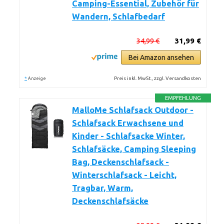
Camping-Essential, Zubehör für
Wandern, Schlafbedarf
34,99 €
31,99 €
Bei Amazon ansehen
*
Preis inkl. MwSt., zzgl. Versandkosten
Anzeige
EMPFEHLUNG
MalloMe Schlafsack Outdoor -
Schlafsack Erwachsene und
Kinder - Schlafsacke Winter,
Schlafsäcke, Camping Sleeping
Bag, Deckenschlafsack -
Winterschlafsack - Leicht,
Tragbar, Warm,
Deckenschlafsäcke