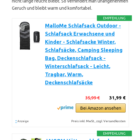
nicht lange feucht bleibt. So verhindert man unangenehmen
Geruch und bleibt warm und komfortabel.
EMPFEHLUNG
MalloMe Schlafsack Outdoor -
Schlafsack Erwachsene und
Kinder - Schlafsacke Winter,
Schlafsäcke, Camping Sleeping
Bag, Deckenschlafsack -
Winterschlafsack - Leicht,
Tragbar, Warm,
Deckenschlafsäcke
35,99 €
31,99 €
Bei Amazon ansehen
*
Preis inkl. MwSt., zzgl. Versandkosten
Anzeige
EMPFEHLUNG