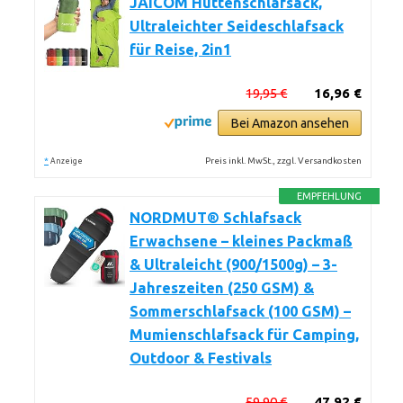
JAICOM Hüttenschlafsack,
Ultraleichter Seideschlafsack
für Reise, 2in1
19,95 €
16,96 €
Bei Amazon ansehen
*
Preis inkl. MwSt., zzgl. Versandkosten
Anzeige
EMPFEHLUNG
NORDMUT® Schlafsack
Erwachsene – kleines Packmaß
& Ultraleicht (900/1500g) – 3-
Jahreszeiten (250 GSM) &
Sommerschlafsack (100 GSM) –
Mumienschlafsack für Camping,
Outdoor & Festivals
59,90 €
47,92 €