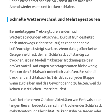
Sonne nicht sofort scheint. So kannst du am nächsten
Abend wieder warm und trocken schlafen.
Schnelle Wetterwechsel und Mehrtagestouren
Bei mehrtägigen Trekkingtouren ändern sich
Wetterbedingungen oft schnell. Du bist früh gestartet,
doch unterwegs zieht Nebel auf, es regnet oder die
Luftfeuchtigkeit steigt stark an. Wenn du tagsüber keine
Gelegenheit hast, deinen Schlafsack vollständig zu
trocknen, ist ein Modell mit kurzer Trocknungszeit ein
großer Vorteil. Auf engen Mehrtagestouren bleibt wenig
Zeit, um den Schlafsack ordentlich zu lüften. Ein schnell
trocknender Schlafsack hilft dir dabei, auf jeder Etappe
warm zu bleiben und das Gewicht gering zu halten, weil du
keinen zusätzlichen Ersatz brauchst.
Auch bei intensiven Outdoor-Aktivitäten wie Festivals oder
langen Reisen bedeutet ein schnell trocknender Schlafsack
mehr Komfort und Flexibilität. Du kannst ihn bei Regen oder