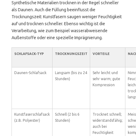
Synthetische Materialien trocknen in der Regel schneller
als Daunen. Auch die Füllung beeinflusst die
Trocknungszeit: Kunstfasern saugen weniger Feuchtigkeit
auf und trocknen schneller. Ebenso wichtig ist die
Verarbeitung, wie zum Beispiel wasserabweisende
Außenstoffe oder eine spezielle Imprägnierung.
SCHLAFSACK-TYP
TROCKNUNGSZEIT
VORTEILE
NAC
Daunen-Schlafsack
Langsam (bis zu 24
Sehr leicht und
Nim
Stunden)
sehr warm; gute
Feuc
Kompression
leich
troc
lang
Kunstfaserschlafsack
Schnell (2 bis 6
Trocknet schnell;
Meis
(z.B. Polyester)
Stunden)
widerstandsfähig;
schw
auch bei
weni
Feuchtigkeit
komp