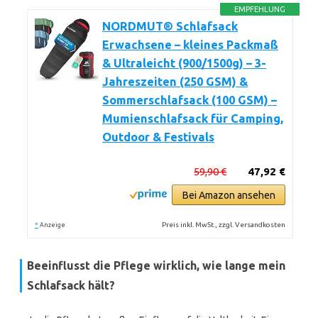
EMPFEHLUNG
NORDMUT® Schlafsack
Erwachsene – kleines Packmaß
& Ultraleicht (900/1500g) – 3-
Jahreszeiten (250 GSM) &
Sommerschlafsack (100 GSM) –
Mumienschlafsack für Camping,
Outdoor & Festivals
59,90 €
47,92 €
Bei Amazon ansehen
*
Preis inkl. MwSt., zzgl. Versandkosten
Anzeige
Beeinflusst die Pflege wirklich, wie lange mein
Schlafsack hält?