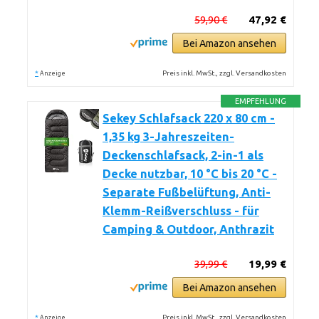
59,90 €
47,92 €
Bei Amazon ansehen
*
Preis inkl. MwSt., zzgl. Versandkosten
Anzeige
EMPFEHLUNG
Sekey Schlafsack 220 x 80 cm -
1,35 kg 3-Jahreszeiten-
Deckenschlafsack, 2-in-1 als
Decke nutzbar, 10 °C bis 20 °C -
Separate Fußbelüftung, Anti-
Klemm-Reißverschluss - für
Camping & Outdoor, Anthrazit
39,99 €
19,99 €
Bei Amazon ansehen
*
Preis inkl. MwSt., zzgl. Versandkosten
Anzeige