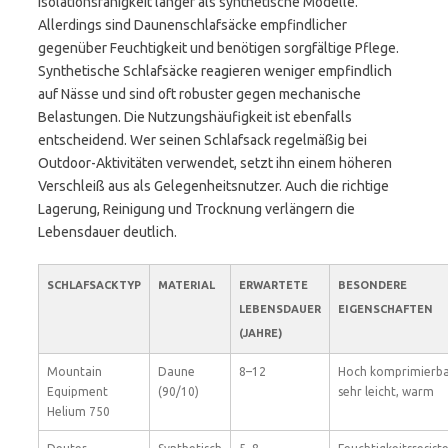
Isolationsfähigkeit länger als synthetische Modelle.
Allerdings sind Daunenschlafsäcke empfindlicher
gegenüber Feuchtigkeit und benötigen sorgfältige Pflege.
Synthetische Schlafsäcke reagieren weniger empfindlich
auf Nässe und sind oft robuster gegen mechanische
Belastungen. Die Nutzungshäufigkeit ist ebenfalls
entscheidend. Wer seinen Schlafsack regelmäßig bei
Outdoor-Aktivitäten verwendet, setzt ihn einem höheren
Verschleiß aus als Gelegenheitsnutzer. Auch die richtige
Lagerung, Reinigung und Trocknung verlängern die
Lebensdauer deutlich.
SCHLAFSACKTYP
MATERIAL
ERWARTETE
BESONDERE
LEBENSDAUER
EIGENSCHAFTEN
(JAHRE)
Mountain
Daune
8–12
Hoch komprimierba
Equipment
(90/10)
sehr leicht, warm
Helium 750