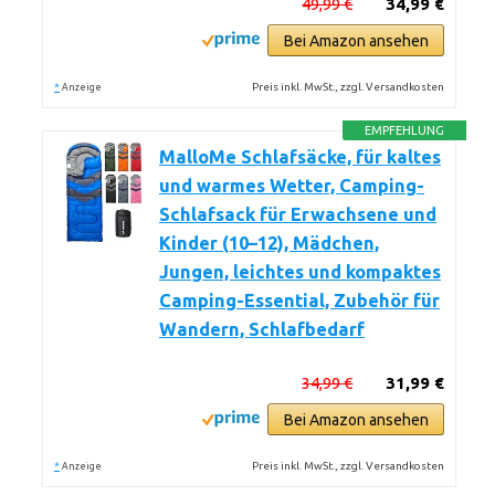
49,99 €
34,99 €
Bei Amazon ansehen
*
Preis inkl. MwSt., zzgl. Versandkosten
Anzeige
EMPFEHLUNG
MalloMe Schlafsäcke, für kaltes
und warmes Wetter, Camping-
Schlafsack für Erwachsene und
Kinder (10–12), Mädchen,
Jungen, leichtes und kompaktes
Camping-Essential, Zubehör für
Wandern, Schlafbedarf
34,99 €
31,99 €
Bei Amazon ansehen
*
Preis inkl. MwSt., zzgl. Versandkosten
Anzeige