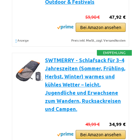
Outdoor & Festivals
59,90 €
47,92 €
Bei Amazon ansehen
*
Preis inkl. MwSt., zzgl. Versandkosten
Anzeige
EMPFEHLUNG
SWTMERRY - Schlafsack für 3-4
Jahreszeiten (Sommer, Frühling,
Herbst, Winter) warmes und
kühles Wetter – leicht,
Jugendliche und Erwachsene
zum Wandern, Rucksackreisen
und Campen.
49,99 €
34,99 €
Bei Amazon ansehen