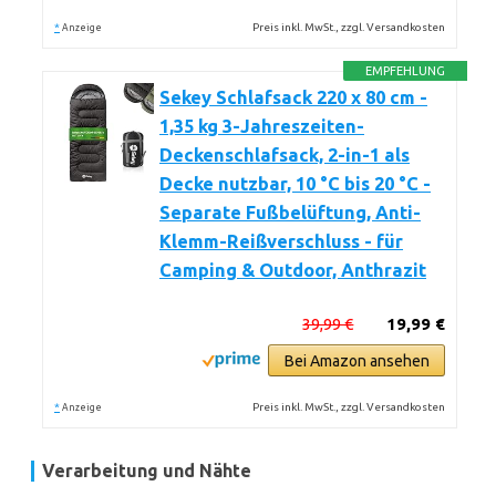
*
Preis inkl. MwSt., zzgl. Versandkosten
Anzeige
EMPFEHLUNG
Sekey Schlafsack 220 x 80 cm -
1,35 kg 3-Jahreszeiten-
Deckenschlafsack, 2-in-1 als
Decke nutzbar, 10 °C bis 20 °C -
Separate Fußbelüftung, Anti-
Klemm-Reißverschluss - für
Camping & Outdoor, Anthrazit
39,99 €
19,99 €
Bei Amazon ansehen
*
Preis inkl. MwSt., zzgl. Versandkosten
Anzeige
Verarbeitung und Nähte