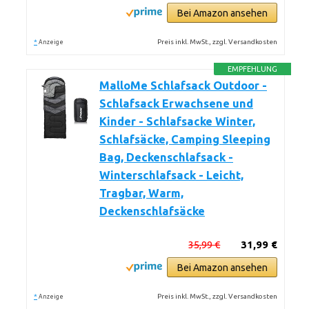
Bei Amazon ansehen
*
Preis inkl. MwSt., zzgl. Versandkosten
Anzeige
EMPFEHLUNG
MalloMe Schlafsack Outdoor -
Schlafsack Erwachsene und
Kinder - Schlafsacke Winter,
Schlafsäcke, Camping Sleeping
Bag, Deckenschlafsack -
Winterschlafsack - Leicht,
Tragbar, Warm,
Deckenschlafsäcke
35,99 €
31,99 €
Bei Amazon ansehen
*
Preis inkl. MwSt., zzgl. Versandkosten
Anzeige