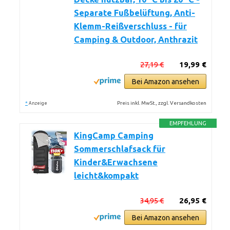
Separate Fußbelüftung, Anti-
Klemm-Reißverschluss - für
Camping & Outdoor, Anthrazit
27,19 €
19,99 €
Bei Amazon ansehen
*
Preis inkl. MwSt., zzgl. Versandkosten
Anzeige
EMPFEHLUNG
KingCamp Camping
Sommerschlafsack für
Kinder&Erwachsene
leicht&kompakt
34,95 €
26,95 €
Bei Amazon ansehen