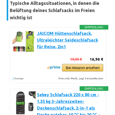
Typische Alltagssituationen, in denen die
Belüftung deines Schlafsacks im Freien
wichtig ist
EMPFEHLUNG
JAICOM Hüttenschlafsack,
Ultraleichter Seideschlafsack
für Reise, 2in1
19,95 €
16,96 €
Bei Amazon ansehen
*
Preis inkl. MwSt., zzgl. Versandkosten
Anzeige
EMPFEHLUNG
Sekey Schlafsack 220 x 80 cm -
1,35 kg 3-Jahreszeiten-
Deckenschlafsack, 2-in-1 als
Decke nutzbar, 10 °C bis 20 °C -