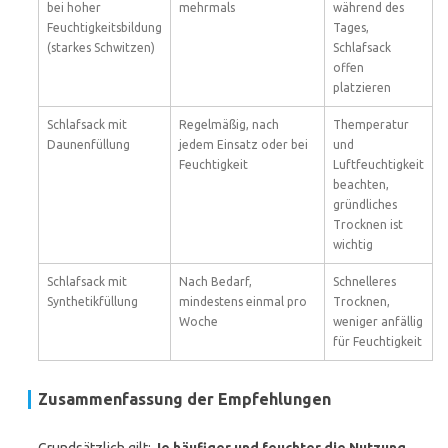
bei hoher
mehrmals
während des
Feuchtigkeitsbildung
Tages,
(starkes Schwitzen)
Schlafsack
offen
platzieren
Schlafsack mit
Regelmäßig, nach
Themperatur
Daunenfüllung
jedem Einsatz oder bei
und
Feuchtigkeit
Luftfeuchtigkeit
beachten,
gründliches
Trocknen ist
wichtig
Schlafsack mit
Nach Bedarf,
Schnelleres
Synthetikfüllung
mindestens einmal pro
Trocknen,
Woche
weniger anfällig
für Feuchtigkeit
Zusammenfassung der Empfehlungen