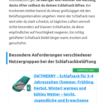
Grundsätzlich gilt:
Je häufiger und feuchter die Nutzung,
desto öfter solltest du deinen Schlafsack lüften
. Bei
trockenem Wetter kannst du etwas großzügiger mit den
Belüftungsintervallen umgehen. Wenn der Schlafsack nass
wird oder du stark schwitzt, ist tägliches Lüften sinnvoll.
Achte besonders auf Daunen-Schlafsäcke, da diese
empfindlicher auf Feuchtigkeit reagieren. Ein richtig
gelüfteter Schlafsack bleibt länger warm, trocken und
geruchsfrei.
Besondere Anforderungen verschiedener
Nutzergruppen bei der Schlafsackbelüftung
EMPFEHLUNG
SWTMERRY - Schlafsack für 3-4
Jahreszeiten (Sommer, Frühling,
Herbst, Winter) warmes und
kühles Wetter – leicht,
Jugendliche und Erwachsene