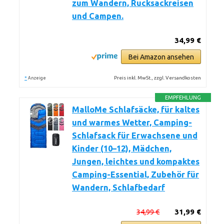
zum Wandern, Rucksackreisen
und Campen.
34,99 €
Bei Amazon ansehen
*
Preis inkl. MwSt., zzgl. Versandkosten
Anzeige
EMPFEHLUNG
MalloMe Schlafsäcke, für kaltes
und warmes Wetter, Camping-
Schlafsack für Erwachsene und
Kinder (10–12), Mädchen,
Jungen, leichtes und kompaktes
Camping-Essential, Zubehör für
Wandern, Schlafbedarf
34,99 €
31,99 €