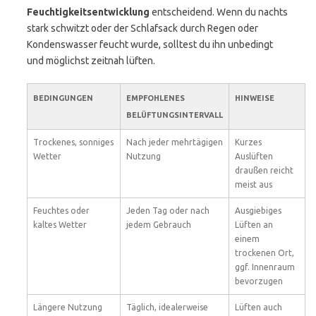
Feuchtigkeitsentwicklung
entscheidend. Wenn du nachts
stark schwitzt oder der Schlafsack durch Regen oder
Kondenswasser feucht wurde, solltest du ihn unbedingt
und möglichst zeitnah lüften.
BEDINGUNGEN
EMPFOHLENES
HINWEISE
BELÜFTUNGSINTERVALL
Trockenes, sonniges
Nach jeder mehrtägigen
Kurzes
Wetter
Nutzung
Auslüften
draußen reicht
meist aus
Feuchtes oder
Jeden Tag oder nach
Ausgiebiges
kaltes Wetter
jedem Gebrauch
Lüften an
einem
trockenen Ort,
ggf. Innenraum
bevorzugen
Längere Nutzung
Täglich, idealerweise
Lüften auch