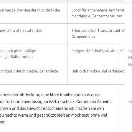
 Wärmespeicherung durch zusätzliche
Sorgt für angenehme Temperaturen 
niedrigen Außentemperaturen
gewicht trotz zusätzlicher
Erleichtert den Transport auf Wan
Camping-Trips
S
hl durch gleichmäßige
Steigert die Schlafqualität und Erho
niger Kältebrücken
K
K
chtigkeit durch speziell behandelte
Hält dich trocken und verhindert W
ermischer Abdeckung eine klare Kombination aus guter
mfort und zuverlässigem Wetterschutz. Gerade bei Aktivität
*
A
können und das Gewicht entscheidend ist, machen sie den
 du nachts warm und geschützt bleiben möchtest, ohne viel
sen.