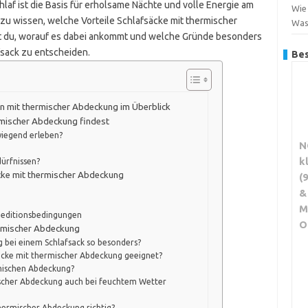
hlaf ist die Basis für erholsame Nächte und volle Energie am
Wie 
 zu wissen, welche Vorteile Schlafsäcke mit thermischer
Was
rst du, worauf es dabei ankommt und welche Gründe besonders
fsack zu entscheiden.
Bes
en mit thermischer Abdeckung im Überblick
ermischer Abdeckung findest
iegend erleben?
N
k
dürfnissen?
cke mit thermischer Abdeckung
(
&
M
editionsbedingungen
O
ermischer Abdeckung
 bei einem Schlafsack so besonders?
säcke mit thermischer Abdeckung geeignet?
rmischen Abdeckung?
ischer Abdeckung auch bei feuchtem Wetter
thermischer Abdeckung richtig?