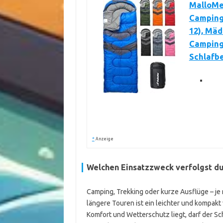
MalloMe 
Camping
12), Mäd
Camping
Schlafb
*
Anzeige
Welchen Einsatzzweck verfolgst d
Camping, Trekking oder kurze Ausflüge – je
längere Touren ist ein leichter und kompakt
Komfort und Wetterschutz liegt, darf der Sc