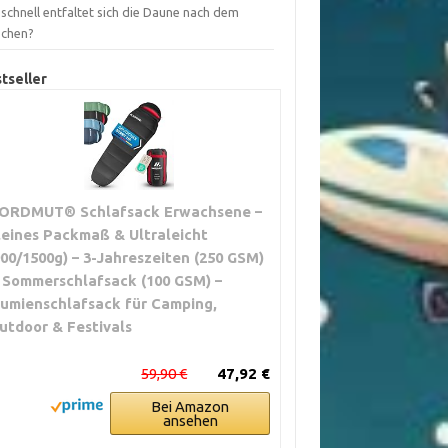
schnell entfaltet sich die Daune nach dem
chen?
tseller
ORDMUT® Schlafsack Erwachsene –
leines Packmaß & Ultraleicht
900/1500g) – 3-Jahreszeiten (250 GSM)
 Sommerschlafsack (100 GSM) –
umienschlafsack für Camping,
utdoor & Festivals
59,90 €
47,92 €
Bei Amazon
ansehen