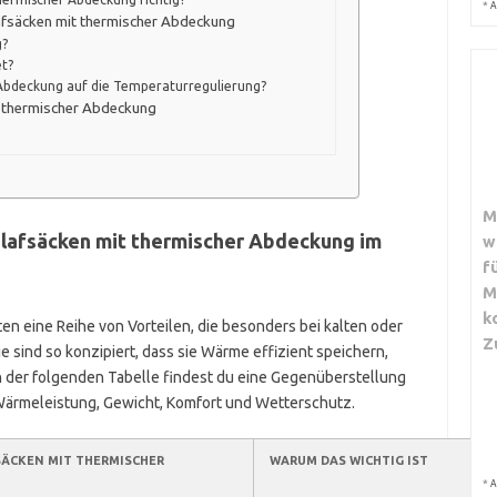
*
A
afsäcken mit thermischer Abdeckung
g?
et?
 Abdeckung auf die Temperaturregulierung?
t thermischer Abdeckung
M
hlafsäcken mit thermischer Abdeckung im
w
f
M
k
n eine Reihe von Vorteilen, die besonders bei kalten oder
Z
 sind so konzipiert, dass sie Wärme effizient speichern,
In der folgenden Tabelle findest du eine Gegenüberstellung
Wärmeleistung, Gewicht, Komfort und Wetterschutz.
SÄCKEN MIT THERMISCHER
WARUM DAS WICHTIG IST
*
A