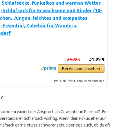
Schlafsäcke, für kaltes und warmes Wetter,
-Schlafsack für Erwachsene und Kinder (10–
chen, Jungen, leichtes und kompaktes
-Essential, Zubehör für Wandern,
edarf
34,99 €
31,99 €
Bei Amazon ansehen
Preis inkl. MwSt., zzgl. Versandkosten
u?
 nachdem variiert der Anspruch an Gewicht und Packmaß. Für
 verstaubarer Schlafsack wichtig. Wenn dein Fokus eher auf
hlafsack gerne etwas schwerer sein. Überlege auch, ob du oft