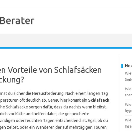
 Berater
Neu
en Vorteile von Schlafsäcken
Wie 
ckung?
Seit
Wie 
nst du sicher die Herausforderung: Nach einem langen Tag
ros
eraturen oft deutlich ab. Genau hier kommt ein
Schlafsack
Wie 
lche Schlafsäcke sorgen dafür, dass du nachts warm bleibst,
hyg
 dich vor Kälte und helfen dabei, die gespeicherte
Wie
indigen oder feuchten Tagen entscheidend ist. Egal, ob du
Inse
en zeltet, oder ein Wanderer, der auf mehrtägigen Touren