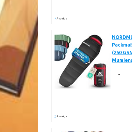
*
Anzeige
NORDMUT
Packmaß 
(250 GS
Mumiensc
*
Anzeige