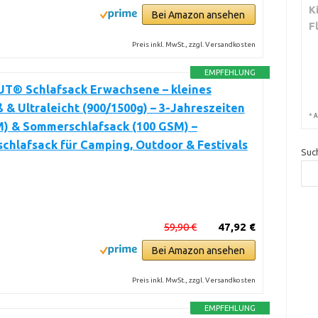
K
Bei Amazon ansehen
F
Preis inkl. MwSt., zzgl. Versandkosten
EMPFEHLUNG
® Schlafsack Erwachsene – kleines
& Ultraleicht (900/1500g) – 3-Jahreszeiten
*
A
M) & Sommerschlafsack (100 GSM) –
hlafsack für Camping, Outdoor & Festivals
Suc
59,90 €
47,92 €
Bei Amazon ansehen
Preis inkl. MwSt., zzgl. Versandkosten
EMPFEHLUNG