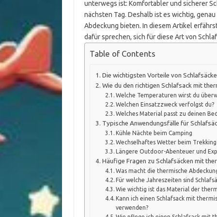
unterwegs ist: Komfortabler und sicherer Sc
nächsten Tag. Deshalb ist es wichtig, genau
Abdeckung bieten. In diesem Artikel erfäh
dafür sprechen, sich für diese Art von Schla
Table of Contents
Die wichtigsten Vorteile von Schlafsäck
Wie du den richtigen Schlafsack mit th
Welche Temperaturen wirst du überw
Welchen Einsatzzweck verfolgst du?
Welches Material passt zu deinen Be
Typische Anwendungsfälle für Schlafsä
Kühle Nächte beim Camping
Wechselhaftes Wetter beim Trekking
Längere Outdoor-Abenteuer und Exp
Häufige Fragen zu Schlafsäcken mit th
Was macht die thermische Abdeckung
Für welche Jahreszeiten sind Schlaf
Wie wichtig ist das Material der the
Kann ich einen Schlafsack mit therm
verwenden?
Wie pflege ich einen Schlafsack mit 