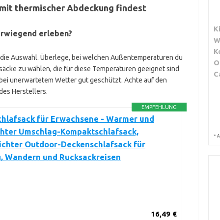
 mit thermischer Abdeckung findest
K
erwiegend erleben?
W
K
 die Auswahl. Überlege, bei welchen Außentemperaturen du
O
afsäcke zu wählen, die für diese Temperaturen geeignet sind
C
h bei unerwartetem Wetter gut geschützt. Achte auf den
es Herstellers.
EMPFEHLUNG
chlafsack für Erwachsene - Warmer und
ichter Umschlag-Kompaktschlafsack,
*
A
ichter Outdoor-Deckenschlafsack für
, Wandern und Rucksackreisen
16,49 €