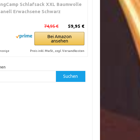
ingCamp Schlafsack XXL Baumwolle
lanell Erwachsene Schwarz
74,95 €
59,95 €
Bei Amazon
ansehen
Preis inkl. MwSt., zzgl. Versandkosten
nzeige
hen
Suchen