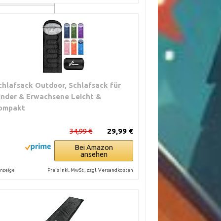
selbst bei
derungen und
chlafsack Outdoor, Schlafsack für
lung
inder & Erwachsene Leicht &
ompakt
ärmeverlust
34,99 €
29,99 €
Bei Amazon
ansehen
Preis inkl. MwSt., zzgl. Versandkosten
nzeige