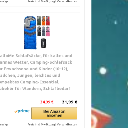
Preis inkl. MwSt., zzgl. Versandkosten
nzeige
alloMe Schlafsäcke, für kaltes und
armes Wetter, Camping-Schlafsack
ür Erwachsene und Kinder (10–12),
ädchen, Jungen, leichtes und
ompaktes Camping-Essential,
ubehör für Wandern, Schlafbedarf
34,99 €
31,99 €
Bei Amazon
ansehen
Preis inkl. MwSt., zzgl. Versandkosten
nzeige