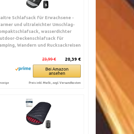
iaitre Schlafsack für Erwachsene -
armer und ultraleichter Umschlag-
ompaktschlafsack, wasserdichter
utdoor-Deckenschlafsack für
amping, Wandern und Rucksackreisen
23,99 €
20,39 €
Bei Amazon
ansehen
Preis inkl. MwSt., zzgl. Versandkosten
nzeige