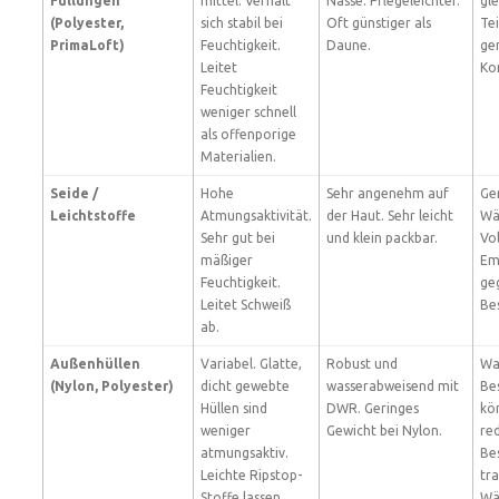
Füllungen
mittel. Verhält
Nässe. Pflegeleichter.
gl
(Polyester,
sich stabil bei
Oft günstiger als
Tei
PrimaLoft)
Feuchtigkeit.
Daune.
ge
Leitet
Ko
Feuchtigkeit
weniger schnell
als offenporige
Materialien.
Seide /
Hohe
Sehr angenehm auf
Ge
Leichtstoffe
Atmungsaktivität.
der Haut. Sehr leicht
Wä
Sehr gut bei
und klein packbar.
Vo
mäßiger
Em
Feuchtigkeit.
ge
Leitet Schweiß
Be
ab.
Außenhüllen
Variabel. Glatte,
Robust und
Wa
(Nylon, Polyester)
dicht gewebte
wasserabweisend mit
Be
Hüllen sind
DWR. Geringes
kö
weniger
Gewicht bei Nylon.
re
atmungsaktiv.
Be
Leichte Ripstop-
tr
Stoffe lassen
Wä