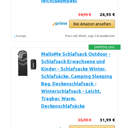
leicht&kompakt
34,95 €
26,95 €
Bei Amazon ansehen
*
Preis inkl. MwSt., zzgl. Versandkosten
Anzeige
EMPFEHLUNG
MalloMe Schlafsack Outdoor -
Schlafsack Erwachsene und
Kinder - Schlafsacke Winter,
Schlafsäcke, Camping Sleeping
Bag, Deckenschlafsack -
Winterschlafsack - Leicht,
Tragbar, Warm,
Deckenschlafsäcke
35,99 €
31,99 €