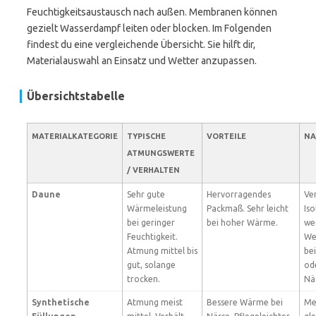
Feuchtigkeitsaustausch nach außen. Membranen können
gezielt Wasserdampf leiten oder blocken. Im Folgenden
findest du eine vergleichende Übersicht. Sie hilft dir,
Materialauswahl an Einsatz und Wetter anzupassen.
Übersichtstabelle
MATERIALKATEGORIE
TYPISCHE
VORTEILE
NA
ATMUNGSWERTE
/ VERHALTEN
Daune
Sehr gute
Hervorragendes
Ver
Wärmeleistung
Packmaß. Sehr leicht
Iso
bei geringer
bei hoher Wärme.
we
Feuchtigkeit.
We
Atmung mittel bis
be
gut, solange
od
trocken.
Nä
Synthetische
Atmung meist
Bessere Wärme bei
Me