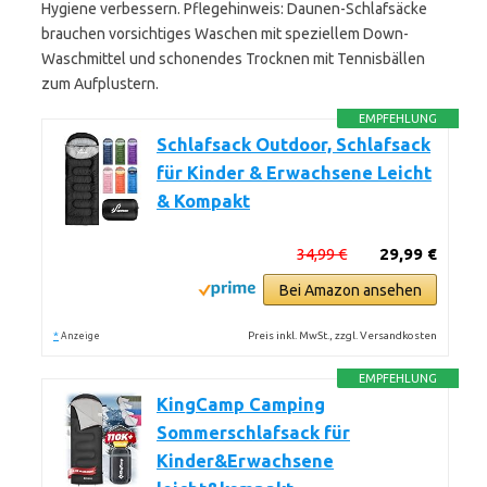
Hygiene verbessern. Pflegehinweis: Daunen-Schlafsäcke
brauchen vorsichtiges Waschen mit speziellem Down-
Waschmittel und schonendes Trocknen mit Tennisbällen
zum Aufplustern.
EMPFEHLUNG
Schlafsack Outdoor, Schlafsack
für Kinder & Erwachsene Leicht
& Kompakt
34,99 €
29,99 €
Bei Amazon ansehen
*
Preis inkl. MwSt., zzgl. Versandkosten
Anzeige
EMPFEHLUNG
KingCamp Camping
Sommerschlafsack für
Kinder&Erwachsene