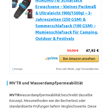
NORDMUT® Schlafsack
Erwachsene – kleines Packmaß
& Ultraleicht (900/1500g) – 3-
Jahreszeiten (250 GSM) &
Sommerschlafsack (100 GSM) –
Mumienschlafsack für Camping,
Outdoor & Festivals
59,90 €
47,92 €
Bei Amazon ansehen
*
Preis inkl. MwSt., zzgl. Versandkosten
Anzeige
MVTR und Wasserdampfpermeabilität
MVTR
Wasserdampfpermeabilität beschreibt dasselbe
Konzept. Messmethoden wie der Bechertest oder
standardisierte Prüfungen liefern Vergleichswerte. Diese