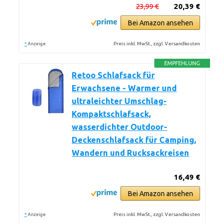
23,99 €
20,39 €
Bei Amazon ansehen
*
Preis inkl. MwSt., zzgl. Versandkosten
Anzeige
EMPFEHLUNG
Retoo Schlafsack für
Erwachsene - Warmer und
ultraleichter Umschlag-
Kompaktschlafsack,
wasserdichter Outdoor-
Deckenschlafsack für Camping,
Wandern und Rucksackreisen
16,49 €
Bei Amazon ansehen
*
Preis inkl. MwSt., zzgl. Versandkosten
Anzeige