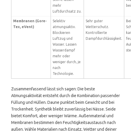
mehr
bei
Luftdurchsatz zu.
Membranen (Gore-
Selektiv
Sehr guter
Be
Tex, eVent)
atmungsaktiv.
Wetterschutz.
Sc
Blockieren
Kontrollierte
ka
Luftzug und
Dampfdurchlässigkeit.
fe
Wasser. Lassen
Au
Wasserdampf
ste
mehr oder
weniger durch, je
nach
Technologie.
Zusammenfassend lässt sich sagen: Die beste
Atmungsaktivität entsteht durch die Kombination passender
Füllung und Hüllen. Daune punktet beim Gewicht und bei
Trockenheit. Synthetik bleibt zuverlässig bei Nässe. Seide
bietet Komfort, aber weniger Wärme. Außenmaterial und
Membranen bestimmen den Feuchtigkeitsaustausch nach
außen. Wähle Materialien nach Einsatz, Wetter und deiner