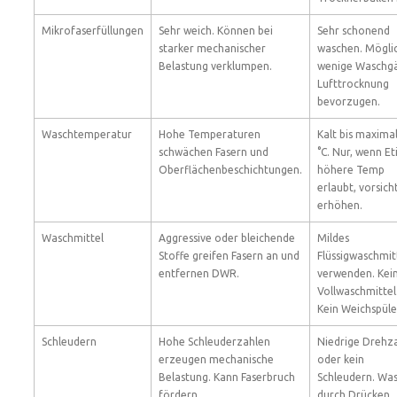
Mikrofaserfüllungen
Sehr weich. Können bei
Sehr schonend
starker mechanischer
waschen. Mögli
Belastung verklumpen.
wenige Waschg
Lufttrocknung
bevorzugen.
Waschtemperatur
Hohe Temperaturen
Kalt bis maxima
schwächen Fasern und
°C. Nur, wenn Et
Oberflächenbeschichtungen.
höhere Temp
erlaubt, vorsich
erhöhen.
Waschmittel
Aggressive oder bleichende
Mildes
Stoffe greifen Fasern an und
Flüssigwaschmit
entfernen DWR.
verwenden. Kei
Vollwaschmittel
Kein Weichspüle
Schleudern
Hohe Schleuderzahlen
Niedrige Drehz
erzeugen mechanische
oder kein
Belastung. Kann Faserbruch
Schleudern. Was
fördern.
durch Drücken