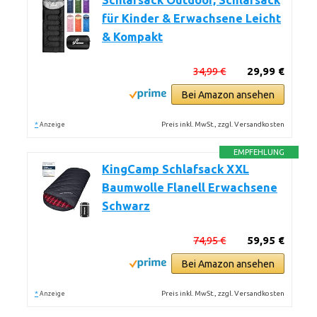
Schlafsack Outdoor, Schlafsack
für Kinder & Erwachsene Leicht
& Kompakt
34,99 €
29,99 €
Bei Amazon ansehen
*
Preis inkl. MwSt., zzgl. Versandkosten
Anzeige
EMPFEHLUNG
KingCamp Schlafsack XXL
Baumwolle Flanell Erwachsene
Schwarz
74,95 €
59,95 €
Bei Amazon ansehen
*
Preis inkl. MwSt., zzgl. Versandkosten
Anzeige