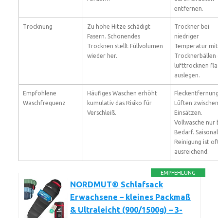
entfernen.
Trocknung
Zu hohe Hitze schädigt
Trockner bei
Fasern. Schonendes
niedriger
Trocknen stellt Füllvolumen
Temperatur mit
wieder her.
Trocknerbällen
lufttrocknen fl
auslegen.
Empfohlene
Häufiges Waschen erhöht
Fleckentfernun
Waschfrequenz
kumulativ das Risiko für
Lüften zwische
Verschleiß.
Einsätzen.
Vollwäsche nur 
Bedarf. Saisona
Reinigung ist of
ausreichend.
EMPFEHLUNG
NORDMUT® Schlafsack
Erwachsene – kleines Packmaß
& Ultraleicht (900/1500g) – 3-