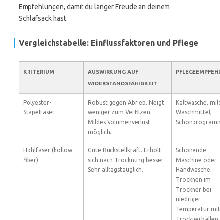
Empfehlungen, damit du länger Freude an deinem
Schlafsack hast.
Vergleichstabelle: Einflussfaktoren und Pflege
KRITERIUM
AUSWIRKUNG AUF
PFLEGEEMPFEH
WIDERSTANDSFÄHIGKEIT
Polyester-
Robust gegen Abrieb. Neigt
Kaltwäsche, mil
Stapelfaser
weniger zum Verfilzen.
Waschmittel,
Mildes Volumenverlust
Schonprogram
möglich.
Hohlfaser (hollow
Gute Rückstellkraft. Erholt
Schonende
fiber)
sich nach Trocknung besser.
Maschine oder
Sehr alltagstauglich.
Handwäsche.
Trocknen im
Trockner bei
niedriger
Temperatur mit
Trocknerbällen h