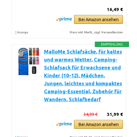
16,49 €
Bei Amazon ansehen
*
Preis inkl. MwSt., zzgl. Versandkosten
Anzeige
EMPFEHLUNG
MalloMe Schlafsäcke, für kaltes
und warmes Wetter, Camping-
Schlafsack für Erwachsene und
Kinder (10–12), Mädchen,
Jungen, leichtes und kompaktes
Camping-Essential, Zubehör für
Wandern, Schlafbedarf
34,99 €
31,99 €
Bei Amazon ansehen