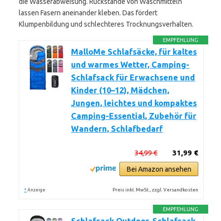
die Wasserabweisung. Rückstände von Waschmitteln
lassen Fasern aneinander kleben. Das fördert
Klumpenbildung und schlechteres Trocknungsverhalten.
EMPFEHLUNG
MalloMe Schlafsäcke, für kaltes
und warmes Wetter, Camping-
Schlafsack für Erwachsene und
Kinder (10–12), Mädchen,
Jungen, leichtes und kompaktes
Camping-Essential, Zubehör für
Wandern, Schlafbedarf
34,99 €
31,99 €
Bei Amazon ansehen
*
Preis inkl. MwSt., zzgl. Versandkosten
Anzeige
EMPFEHLUNG