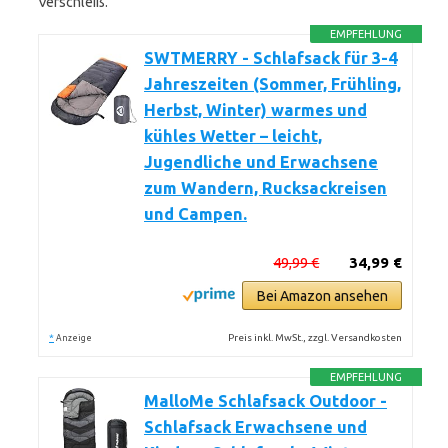
Verschleiß.
EMPFEHLUNG
SWTMERRY - Schlafsack für 3-4
Jahreszeiten (Sommer, Frühling,
Herbst, Winter) warmes und
kühles Wetter – leicht,
Jugendliche und Erwachsene
zum Wandern, Rucksackreisen
und Campen.
49,99 €
34,99 €
Bei Amazon ansehen
*
Preis inkl. MwSt., zzgl. Versandkosten
Anzeige
EMPFEHLUNG
MalloMe Schlafsack Outdoor -
Schlafsack Erwachsene und