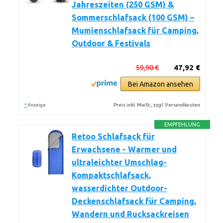
Jahreszeiten (250 GSM) &
Sommerschlafsack (100 GSM) –
Mumienschlafsack für Camping,
Outdoor & Festivals
59,90 €
47,92 €
Bei Amazon ansehen
*
Preis inkl. MwSt., zzgl. Versandkosten
Anzeige
EMPFEHLUNG
Retoo Schlafsack für
Erwachsene - Warmer und
ultraleichter Umschlag-
Kompaktschlafsack,
wasserdichter Outdoor-
Deckenschlafsack für Camping,
Wandern und Rucksackreisen