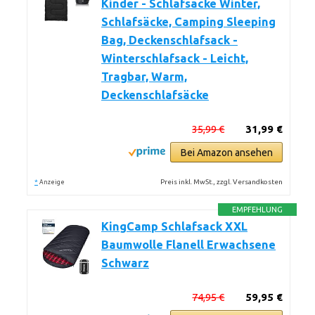
Kinder - Schlafsacke Winter,
Schlafsäcke, Camping Sleeping
Bag, Deckenschlafsack -
Winterschlafsack - Leicht,
Tragbar, Warm,
Deckenschlafsäcke
35,99 €
31,99 €
Bei Amazon ansehen
*
Preis inkl. MwSt., zzgl. Versandkosten
Anzeige
EMPFEHLUNG
KingCamp Schlafsack XXL
Baumwolle Flanell Erwachsene
Schwarz
74,95 €
59,95 €