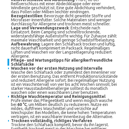
Reißverschluss mit einer Abdeckklappe oder einer
Windleiste geschützt ist. Eine gute Abdichtung verhindert,
dass Pollen oder Milben leichter eindringen.
Bezugstextilien
: Bevorzuge dicht gewebte Stoffe und
Microfaser-Innenfutter. Solche Materialien sind weniger
durchlässig für Allergene und trocknen meist schneller.
Lage und Verwendungszweck
: Entscheide nach
Einsatzort. Beim Camping sind schnelltrocknende,
widerstandsfähige Außenstoffe wichtig. Für Zuhause zählt
maximale Waschbarkeit und geringe Schadstoffbelastung.
Aufbewahrung
: Lagere den Schlafsack trocken und luftig,
nicht dauerhaft komprimiert im Packsack. Regelmäßiges
Lüften und Waschen vor der Langzeitlagerung reduziert
Allergene.
Pflege- und Wartungstipps für allergikerfreundliche
Schlafsäcke
Waschen vor der ersten Nutzung und Intervalle
Wasche den Schlafsack oder zumindest den Innenliner vor
der ersten Benutzung. Das entfernt Produktionsrückstände
und reduziert Allergene sofort. Bei regelmäßiger Nutzung
ist ein Waschintervall von vier bis acht Wochen sinnvoll; bei
starker Hausstaubmilbenallergie solltest du monatlich
waschen oder einen waschbaren Liner benutzen.
Richtige Waschtemperatur und Reinigungsmittel
Prüfe immer das Pflegeetikett und wenn möglich wasche
bei
60 °C
, um Milben deutlich zu reduzieren. Nutze ein
mildes, duftfreies Waschmittel und verzichte auf
Weichspüler. Bei Modellen, die keine hohen Temperaturen
vertragen, ist ein waschbarer Innenbezug die Alternative.
Trocknen vollständig, richtiges Verfahren
Trockne den Schlafsack komplett, bevor du ihn lagerst.
Synthetik trocknet meist in der Maschine bei mittlerer