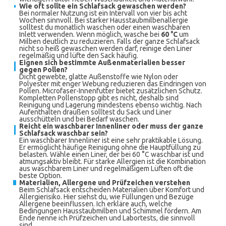
Wie oft sollte ein Schlafsack gewaschen werden?
Bei normaler Nutzung ist ein Intervall von vier bis acht
Wochen sinnvoll. Bei starker Hausstaubmilbenallergie
solltest du monatlich waschen oder einen waschbaren
Inlett verwenden. Wenn möglich, wasche bei
60 °C
um
Milben deutlich zu reduzieren. Falls der ganze Schlafsack
nicht so heiß gewaschen werden darf, reinige den Liner
regelmäßig und lüfte den Sack häufig.
Eignen sich bestimmte Außenmaterialien besser
gegen Pollen?
Dicht gewebte, glatte Außenstoffe wie Nylon oder
Polyester mit enger Webung reduzieren das Eindringen von
Pollen. Microfaser-Innenfutter bietet zusätzlichen Schutz.
Kompletten Pollenstopp gibt es nicht, deshalb sind
Reinigung und Lagerung mindestens ebenso wichtig. Nach
Aufenthalten draußen solltest du Sack und Liner
ausschütteln und bei Bedarf waschen.
Reicht ein waschbarer Innenliner oder muss der ganze
Schlafsack waschbar sein?
Ein waschbarer Innenliner ist eine sehr praktikable Lösung.
Er ermöglicht häufige Reinigung ohne die Hauptfüllung zu
belasten. Wähle einen Liner, der bei 60 °C waschbar ist und
atmungsaktiv bleibt. Für starke Allergien ist die Kombination
aus waschbarem Liner und regelmäßigem Lüften oft die
beste Option.
Materialien, Allergene und Prüfzeichen verstehen
Beim Schlafsack entscheiden Materialien über Komfort und
Allergierisiko. Hier siehst du, wie Füllungen und Bezüge
Allergene beeinflussen. Ich erkläre auch, welche
Bedingungen Hausstaubmilben und Schimmel fördern. Am
Ende nenne ich Prüfzeichen und Labortests, die sinnvoll
sind.