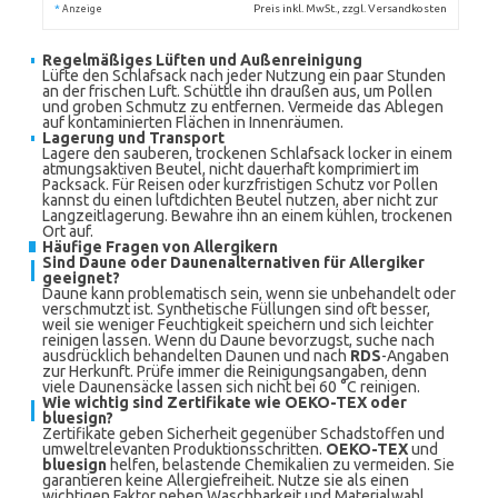
*
Preis inkl. MwSt., zzgl. Versandkosten
Anzeige
Regelmäßiges Lüften und Außenreinigung
Lüfte den Schlafsack nach jeder Nutzung ein paar Stunden
an der frischen Luft. Schüttle ihn draußen aus, um Pollen
und groben Schmutz zu entfernen. Vermeide das Ablegen
auf kontaminierten Flächen in Innenräumen.
Lagerung und Transport
Lagere den sauberen, trockenen Schlafsack locker in einem
atmungsaktiven Beutel, nicht dauerhaft komprimiert im
Packsack. Für Reisen oder kurzfristigen Schutz vor Pollen
kannst du einen luftdichten Beutel nutzen, aber nicht zur
Langzeitlagerung. Bewahre ihn an einem kühlen, trockenen
Ort auf.
Häufige Fragen von Allergikern
Sind Daune oder Daunenalternativen für Allergiker
geeignet?
Daune kann problematisch sein, wenn sie unbehandelt oder
verschmutzt ist. Synthetische Füllungen sind oft besser,
weil sie weniger Feuchtigkeit speichern und sich leichter
reinigen lassen. Wenn du Daune bevorzugst, suche nach
ausdrücklich behandelten Daunen und nach
RDS
-Angaben
zur Herkunft. Prüfe immer die Reinigungsangaben, denn
viele Daunensäcke lassen sich nicht bei 60 °C reinigen.
Wie wichtig sind Zertifikate wie OEKO-TEX oder
bluesign?
Zertifikate geben Sicherheit gegenüber Schadstoffen und
umweltrelevanten Produktionsschritten.
OEKO-TEX
und
bluesign
helfen, belastende Chemikalien zu vermeiden. Sie
garantieren keine Allergiefreiheit. Nutze sie als einen
wichtigen Faktor neben Waschbarkeit und Materialwahl.