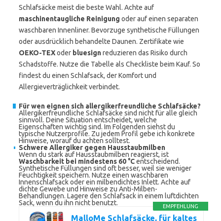
Schlafsäcke meist die beste Wahl. Achte auf
maschinentaugliche Reinigung
oder auf einen separaten
waschbaren Innenliner. Bevorzuge synthetische Füllungen
oder ausdrücklich behandelte Daunen. Zertifikate wie
OEKO-TEX
oder
bluesign
reduzieren das Risiko durch
Schadstoffe. Nutze die Tabelle als Checkliste beim Kauf. So
findest du einen Schlafsack, der Komfort und
Allergieverträglichkeit verbindet.
Für wen eignen sich allergikerfreundliche Schlafsäcke?
Allergikerfreundliche Schlafsäcke sind nicht für alle gleich
sinnvoll. Deine Situation entscheidet, welche
Eigenschaften wichtig sind. Im Folgenden siehst du
typische Nutzerprofile. Zu jedem Profil gebe ich konkrete
Hinweise, worauf du achten solltest.
Schwere Allergiker gegen Hausstaubmilben
Wenn du stark auf Hausstaubmilben reagierst, ist
Waschbarkeit bei mindestens 60 °C
entscheidend.
Synthetische Füllungen sind oft besser, weil sie weniger
Feuchtigkeit speichern. Nutze einen waschbaren
Innenschlafsack oder ein milbendichtes Inlett. Achte auf
dichte Gewebe und Hinweise zu Anti-Milben-
Behandlungen. Lagere den Schlafsack in einem luftdichten
Sack, wenn du ihn nicht benutzt.
EMPFEHLUNG
MalloMe Schlafsäcke, für kaltes