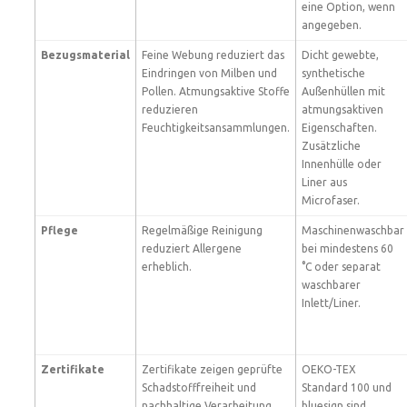
eine Option, wenn
angegeben.
Bezugsmaterial
Feine Webung reduziert das
Dicht gewebte,
Eindringen von Milben und
synthetische
Pollen. Atmungsaktive Stoffe
Außenhüllen mit
reduzieren
atmungsaktiven
Feuchtigkeitsansammlungen.
Eigenschaften.
Zusätzliche
Innenhülle oder
Liner aus
Microfaser.
Pflege
Regelmäßige Reinigung
Maschinenwaschbar
reduziert Allergene
bei mindestens 60
erheblich.
°C oder separat
waschbarer
Inlett/Liner.
Zertifikate
Zertifikate zeigen geprüfte
OEKO-TEX
Schadstofffreiheit und
Standard 100 und
nachhaltige Verarbeitung.
bluesign sind