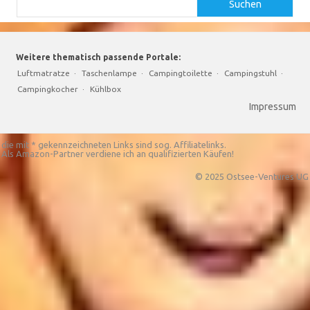
Suchen
Weitere thematisch passende Portale:
Luftmatratze
·
Taschenlampe
·
Campingtoilette
·
Campingstuhl
·
Campingkocher
·
Kühlbox
Impressum
die mit * gekennzeichneten Links sind sog. Affiliatelinks.
Als Amazon-Partner verdiene ich an qualifizierten Käufen!
© 2025 Ostsee-Ventures UG