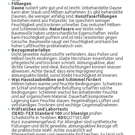
Füllungen
Daune
isoliert sehr gut und ist leicht. Unbehandelte Daune
kann aber Staub und Milben aufnehmen. Es gibt behandelte
Daunen, die weniger anfällig sind.
Kunstfaserfüllungen
bestehen meist aus Polyester. Sie speichern weniger
Feuchtigkeit und trocknen schneller. Das reduziert Milben-
und Schimmelrisiko.
Naturfasern
wie Wolle oder
Baumwolle haben unterschiedliche Eigenschaften. Wolle
kann Feuchtigkeit puffern und ist teils resistenter gegen
Gerüche. Baumwolle saugt viel Feuchtigkeit und kann bei
hoher Luftfeuchte problematisch sein.
Bezugsmaterialien
Dicht gewebte Außenstoffe verhindern, dass Pollen und
Milben leicht eindringen. Glatte Microfaser-Innenfutter sind
pflegeleicht und trocknen schnell. Atmungsaktive, aber
dichte Gewebe sind ideal. Beschichtungen können Wasser
abweisen. Achte darauf, dass eine Imprägnierung
atmungsaktiv bleibt, sonst bleibt Feuchtigkeit im Inneren.
Was Hausstaubmilben und Schimmel fördert
Milben lieben warme und feuchte Bedingungen. Schwitzen
im Schlaf und mangelhafte Belüftung schaffen solche
Bedingungen. Schimmel wächst bei anhaltender Feuchte
und auf organischem Material. Dauerhaft komprimierte
Lagerung kann Feuchte stauen. Regelmäßiges Lüften und
vollständiges Trocknen sind wichtige Gegenmaßnahmen.
Prüfzeichen und Labortests
OEKO-TEX Standard 100
und
bluesign
prüfen
Schadstoffe in Textilien.
RDS
GOTSECARF
Kurz zusammengefasst. Für Allergiker sind synthetische
Füllungen und dicht gewebte, atmungsaktive Bezüge oft
die praktischste Wahl. Achte zusätzlich auf
Pflegeanleitungen und geeignete Prüfzeichen. So lässt sich