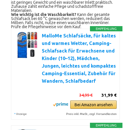
ist geringes Gewicht und ein waschbarer Inlett praktisch.
Zuhause zählt einfache Pflege und schadstofffreie
Materialien.
Wie wichtig ist die Waschbarkeit?
Kann der gesamte
Schlafsack bei 60 °C gewaschen werden, reduziert das
Milben. Falls nicht, nutze einen waschbaren Innenliner.
Prüfe die Pflegehinweise vor dem Kauf.
EMPFEHLUNG
MalloMe Schlafsäcke, für kaltes
und warmes Wetter, Camping-
Schlafsack für Erwachsene und
Kinder (10–12), Mädchen,
Jungen, leichtes und kompaktes
Camping-Essential, Zubehör für
Wandern, Schlafbedarf
34,99 €
31,99 €
Bei Amazon ansehen
*
Preis inkl. MwSt., zzgl. Versandkosten
Anzeige
EMPFEHLUNG