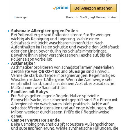
Bei Amazon ansehen
*
Preis inkl. MwSt., zzgl. Versandkosten
Anzeige
Saisonale Allergiker gegen Pollen
Bei Pollenallergie sind Pollenresistente Stoffe weniger
wichtig als Reinigung und Lagerung. Wähle einen
Schlafsack mit leicht waschbarem Innenfutter. Nach
Aufenthalten im Freien schüttle und wasche den Schlafsack
oder den Liner, bevor du ihn ins Schlafzimmer bringst.
Bewahre ihn in einer verschlossenen Tasche auf, bis die
Pollensaison vorbei ist.
Asthmatiker
Asthmatiker profitieren von schadstoffarmen Materialien.
Zertifikate wie
OEKO-TEX
und
bluesign
sind sinnvoll.
Vermeide stark duftende Imprägnierungen. Regelmäßiges
Waschen reduziert Allergene. Wenn die Atemwege sehr
empfindlich sind, sprich mit deinem Arzt über zusätzliche
Maßnahmen wie Raumluftfilter.
Familien mit Babys
Für Babys gelten eigene Regeln. Nutze spezielle
Babyschlafsäcke, die sicherheitsgeprüft sind. Für Eltern mit
Allergien ist ein waschbares Inlett praktisch. Achte auf
schadstofffreie Materialien und auf enge Webungen, die
Milben weniger durchlassen. Prüfe die Pflegehinweise
genau.
Camper versus Reisende
Beim Camping brauchst du oft robustere Außenschichten
und gute Imprägnierung. Wähle synthetische Füllungen, die