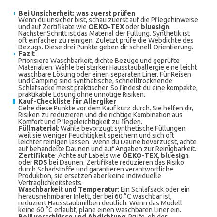
Bei Unsicherheit: was zuerst prüfen
Wenn du unsicher bist, schau zuerst auf die Pflegehinweise
und auf Zertifikate wie
OEKO-TEX
oder
bluesign
.
Nächster Schritt ist das Material der Füllung. Synthetik ist
oft einfacher zu reinigen. Zuletzt prüfe die Webdichte des
Bezugs. Diese drei Punkte geben dir schnell Orientierung.
Fazit
Priorisiere Waschbarkeit, dichte Bezüge und geprüfte
Materialien. Wähle bei starker Hausstauballergie eine leicht
waschbare Lösung oder einen separaten Liner. Für Reisen
und Camping sind synthetische, schnelltrocknende
Schlafsäcke meist praktischer. So findest du eine kompakte,
praktikable Lösung ohne unnötige Risiken.
Kauf-Checkliste für Allergiker
Gehe diese Punkte vor dem Kauf kurz durch. Sie helfen dir,
Risiken zu reduzieren und die richtige Kombination aus
Komfort und Pflegeleichtigkeit zu finden.
Füllmaterial
: Wähle bevorzugt synthetische Füllungen,
weil sie weniger Feuchtigkeit speichern und sich oft
leichter reinigen lassen. Wenn du Daune bevorzugst, achte
auf behandelte Daunen und auf Angaben zur Reinigbarkeit.
Zertifikate
: Achte auf Labels wie
OEKO-TEX
,
bluesign
oder
RDS
bei Daunen. Zertifikate reduzieren das Risiko
durch Schadstoffe und garantieren verantwortliche
Produktion, sie ersetzen aber keine individuelle
Verträglichkeitstests.
Waschbarkeit und Temperatur
: Ein Schlafsack oder ein
herausnehmbarer Inlett, der bei 60 °C waschbar ist,
reduziert Hausstaubmilben deutlich. Wenn das Modell
keine 60 °C erlaubt, plane einen waschbaren Liner ein.
Reißverschlüsse und Abdichtung
: Prüfe, ob der