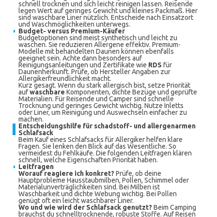
schnell trocknen und sich leicht reinigen lassen. Reisende
legen Wert auf geringes Gewicht und kleines Packmaß. Hier
sind waschbare Liner nützlich. Entscheide nach Einsatzort
und Waschmöglichkeiten unterwegs.
Budget- versus Premium-Käufer
Budgetoptionen sind meist synthetisch und leicht zu
waschen. Sie reduzieren Allergene effektiv. Premium-
Modelle mit behandelten Daunen können ebenfalls
geeignet sein. Achte dann besonders auf
Reinigungsanleitungen und Zertifikate wie
RDS
für
Daunenherkunft. Prüfe, ob Hersteller Angaben zur
Allergikerfreundlichkeit macht.
Kurz gesagt. Wenn du stark allergisch bist, setze Priorität
auf
waschbare
Komponenten, dichte Bezüge und geprüfte
Materialien. Für Reisende und Camper sind schnelle
Trocknung und geringes Gewicht wichtig. Nutze Inletts
oder Liner, um Reinigung und Auswechseln einfacher zu
machen.
Entscheidungshilfe für schadstoff- und allergenarmen
Schlafsack
Beim Kauf eines Schlafsacks für Allergiker helfen klare
Fragen. Sie lenken den Blick auf das Wesentliche. So
vermeidest du Fehlkäufe. Die folgenden Leitfragen klären
schnell, welche Eigenschaften Priorität haben.
Leitfragen
Worauf reagiere ich konkret?
Prüfe, ob deine
Hauptprobleme Hausstaubmilben, Pollen, Schimmel oder
Materialunverträglichkeiten sind. Bei Milben ist
Waschbarkeit und dichte Webung wichtig. Bei Pollen
genügt oft ein leicht waschbarer Liner.
Wo und wie wird der Schlafsack genutzt?
Beim Camping
brauchst du schnelltrocknende, robuste Stoffe. Auf Reisen