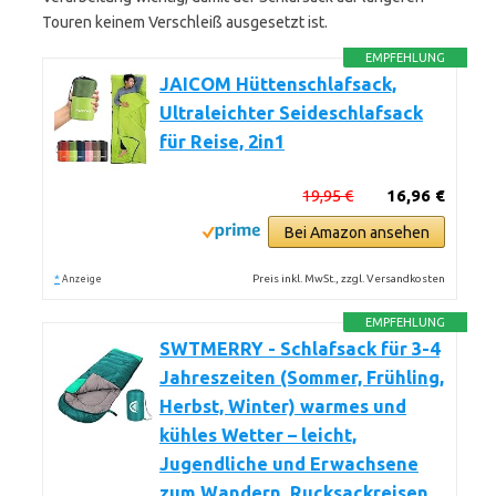
Touren keinem Verschleiß ausgesetzt ist.
EMPFEHLUNG
JAICOM Hüttenschlafsack,
Ultraleichter Seideschlafsack
für Reise, 2in1
19,95 €
16,96 €
Bei Amazon ansehen
*
Preis inkl. MwSt., zzgl. Versandkosten
Anzeige
EMPFEHLUNG
SWTMERRY - Schlafsack für 3-4
Jahreszeiten (Sommer, Frühling,
Herbst, Winter) warmes und
kühles Wetter – leicht,
Jugendliche und Erwachsene
zum Wandern, Rucksackreisen