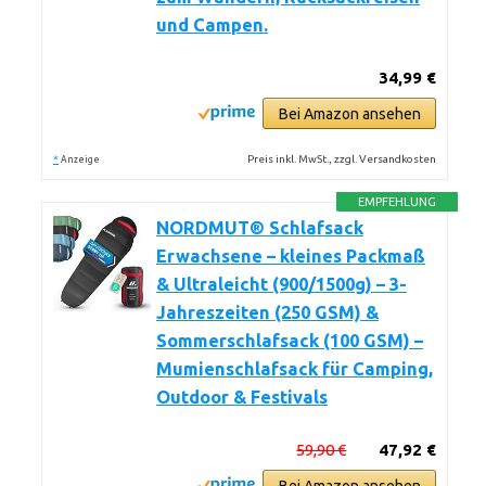
und Campen.
34,99 €
Bei Amazon ansehen
*
Preis inkl. MwSt., zzgl. Versandkosten
Anzeige
EMPFEHLUNG
NORDMUT® Schlafsack
Erwachsene – kleines Packmaß
& Ultraleicht (900/1500g) – 3-
Jahreszeiten (250 GSM) &
Sommerschlafsack (100 GSM) –
Mumienschlafsack für Camping,
Outdoor & Festivals
59,90 €
47,92 €