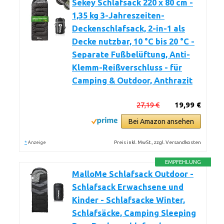
Sekey Schlafsack 220 x 80 cm -
1,35 kg 3-Jahreszeiten-
Deckenschlafsack, 2-in-1 als
Decke nutzbar, 10 °C bis 20 °C -
Separate Fußbelüftung, Anti-
Klemm-Reißverschluss - für
Camping & Outdoor, Anthrazit
27,19 €
19,99 €
Bei Amazon ansehen
*
Preis inkl. MwSt., zzgl. Versandkosten
Anzeige
EMPFEHLUNG
MalloMe Schlafsack Outdoor -
Schlafsack Erwachsene und
Kinder - Schlafsacke Winter,
Schlafsäcke, Camping Sleeping