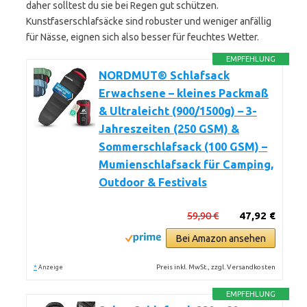
daher solltest du sie bei Regen gut schützen.
Kunstfaserschlafsäcke sind robuster und weniger anfällig
für Nässe, eignen sich also besser für feuchtes Wetter.
EMPFEHLUNG
NORDMUT® Schlafsack
Erwachsene – kleines Packmaß
& Ultraleicht (900/1500g) – 3-
Jahreszeiten (250 GSM) &
Sommerschlafsack (100 GSM) –
Mumienschlafsack für Camping,
Outdoor & Festivals
59,90 €
47,92 €
Bei Amazon ansehen
*
Preis inkl. MwSt., zzgl. Versandkosten
Anzeige
EMPFEHLUNG