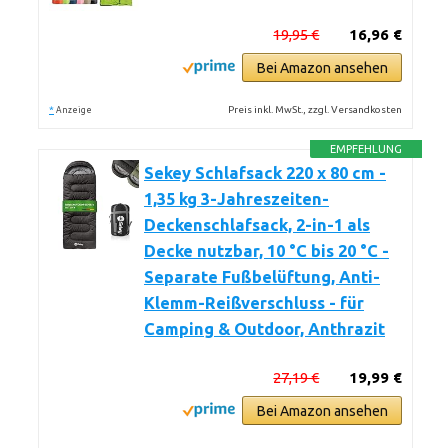
19,95 €
16,96 €
Bei Amazon ansehen
*
Preis inkl. MwSt., zzgl. Versandkosten
Anzeige
EMPFEHLUNG
Sekey Schlafsack 220 x 80 cm -
1,35 kg 3-Jahreszeiten-
Deckenschlafsack, 2-in-1 als
Decke nutzbar, 10 °C bis 20 °C -
Separate Fußbelüftung, Anti-
Klemm-Reißverschluss - für
Camping & Outdoor, Anthrazit
27,19 €
19,99 €
Bei Amazon ansehen