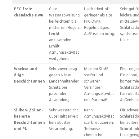
PFC-freie
Gute
Haltbarkeit oft
Sehr gut f
chemische DWR
Wasserabweisung
geringer als alte
leichte un
bei leichtem bis
PFC-DWR.
mittelgewi
mittlerem Regen.
Regelmäßiges
Schlafsäck
Leicht
Auffrischen nötig.
synthetisc
anzuwenden.
Hülle.
Erhält
Atmungsaktivität
weitgehend.
Wachse und
Sehr zuverlässig
Machen Stoff
Eher unge
ölige
gegen Nässe.
steifer und
für dünne,
Beschichtungen
Langanhaltender
schwerer.
komprimie
Schutz bei
Verringern
Schlafsäck
passender
Atmungsaktivität
für robust
Anwendung.
und Packmaß.
Außenhülle
Silikon- / Silan-
Sehr wasserdicht.
Kann
Für schwer
basierte
Gute Haltbarkeit
Atmungsaktivität
Schlafsäck
Beschichtungen
bei robuster
stark reduzieren.
bei äußere
und PU
Verarbeitung.
Teilweise
Schicht od
chemische
Hülle geei