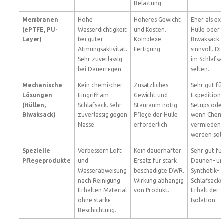
Belastung.
Membranen
Hohe
Höheres Gewicht
Eher als e
(ePTFE, PU-
Wasserdichtigkeit
und Kosten.
Hülle oder
Layer)
bei guter
Komplexe
Biwaksack
Atmungsaktivität.
Fertigung.
sinnvoll. D
Sehr zuverlässig
im Schlafs
bei Dauerregen.
selten.
Mechanische
Kein chemischer
Zusätzliches
Sehr gut f
Lösungen
Eingriff am
Gewicht und
Expedition
(Hüllen,
Schlafsack. Sehr
Stauraum nötig.
Setups ode
Biwaksack)
zuverlässig gegen
Pflege der Hülle
wenn Che
Nässe.
erforderlich.
vermieden
werden sol
Spezielle
Verbessern Loft
Kein dauerhafter
Sehr gut f
Pflegeprodukte
und
Ersatz für stark
Daunen- u
Wasserabweisung
beschädigte DWR.
Synthetik-
nach Reinigung.
Wirkung abhängig
Schlafsäck
Erhalten Material
von Produkt.
Erhalt der
ohne starke
Isolation.
Beschichtung.