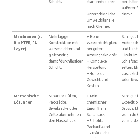
Schicht.
stark reduzieren.
bei Hülle
–
äußerer S
Unterschiedliche
sinnvoll.
Umweltbilanz je
nach Chemie.
Membranen (z.
Mehrlagige
+ Hohe
Sehr gut 
B. ePTFE, PU-
Konstruktion mit
Wasserdichtigkeit
Außensch
Layer)
wasserdichter und
bei guter
und Hards
gleichzeitig
Atmungsaktivität.
Direkt im
dampfdurchlässiger
– Komplexe
Schlafsac
Schicht.
Herstellung.
selten. Eh
– Höheres
zusätzlic
Gewicht und
oder Biw
Kosten.
Mechanische
Separate Hüllen,
+ Kein
Sehr gut 
Lösungen
Packsäcke,
chemischer
Expeditio
Biwaksäcke oder
Eingriff am
Setups. Id
Zelte übernehmen
Schlafsack.
wenn du 
den Nassschutz.
– Erhöhter
vermeiden
Packaufwand.
– Zusätzliche