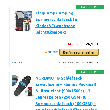
EMPFEHLUNG
KingCamp Camping
Sommerschlafsack für
Kinder&Erwachsene
leicht&kompakt
34,95 €
26,95 €
Bei Amazon ansehen
*
Preis inkl. MwSt., zzgl. Versandkosten
Anzeige
EMPFEHLUNG
NORDMUT® Schlafsack
Erwachsene – kleines Packmaß
& Ultraleicht (900/1500g) – 3-
Jahreszeiten (250 GSM) &
Sommerschlafsack (100 GSM) –