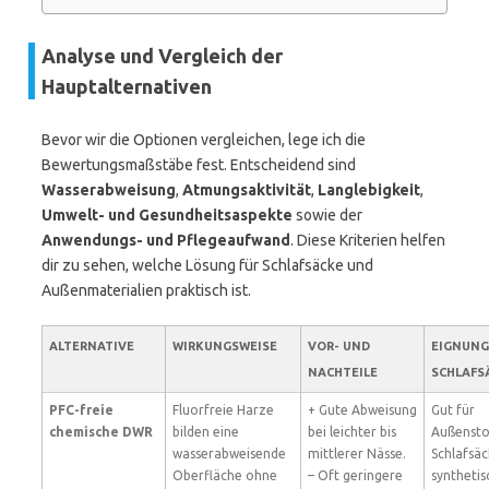
Analyse und Vergleich der
Hauptalternativen
Bevor wir die Optionen vergleichen, lege ich die
Bewertungsmaßstäbe fest. Entscheidend sind
Wasserabweisung
,
Atmungsaktivität
,
Langlebigkeit
,
Umwelt- und Gesundheitsaspekte
sowie der
Anwendungs- und Pflegeaufwand
. Diese Kriterien helfen
dir zu sehen, welche Lösung für Schlafsäcke und
Außenmaterialien praktisch ist.
ALTERNATIVE
WIRKUNGSWEISE
VOR- UND
EIGNUNG
NACHTEILE
SCHLAFS
PFC-freie
Fluorfreie Harze
+ Gute Abweisung
Gut für
chemische DWR
bilden eine
bei leichter bis
Außenstof
wasserabweisende
mittlerer Nässe.
Schlafsäc
Oberfläche ohne
– Oft geringere
synthetis