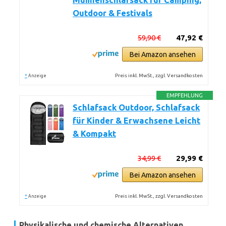
Mumienschlafsack für Camping,
Outdoor & Festivals
59,90 €
47,92 €
Bei Amazon ansehen
*
Preis inkl. MwSt., zzgl. Versandkosten
Anzeige
EMPFEHLUNG
Schlafsack Outdoor, Schlafsack
für Kinder & Erwachsene Leicht
& Kompakt
34,99 €
29,99 €
Bei Amazon ansehen
*
Preis inkl. MwSt., zzgl. Versandkosten
Anzeige
Physikalische und chemische Alternativen