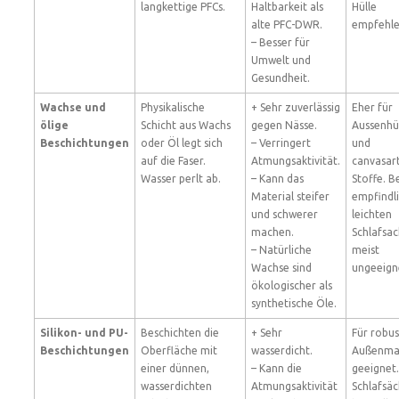
langkettige PFCs.
Haltbarkeit als
Hülle
alte PFC-DWR.
empfehle
– Besser für
Umwelt und
Gesundheit.
Wachse und
Physikalische
+ Sehr zuverlässig
Eher für
ölige
Schicht aus Wachs
gegen Nässe.
Aussenhü
Beschichtungen
oder Öl legt sich
– Verringert
und
auf die Faser.
Atmungsaktivität.
canvasar
Wasser perlt ab.
– Kann das
Stoffe. B
Material steifer
empfindl
und schwerer
leichten
machen.
Schlafsac
– Natürliche
meist
Wachse sind
ungeeign
ökologischer als
synthetische Öle.
Silikon- und PU-
Beschichten die
+ Sehr
Für robus
Beschichtungen
Oberfläche mit
wasserdicht.
Außenmat
einer dünnen,
– Kann die
geeignet.
wasserdichten
Atmungsaktivität
Schlafsäc