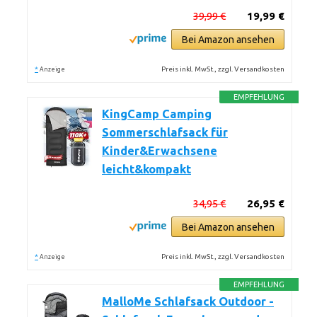
39,99 €
19,99 €
Bei Amazon ansehen
*
Preis inkl. MwSt., zzgl. Versandkosten
Anzeige
EMPFEHLUNG
KingCamp Camping
Sommerschlafsack für
Kinder&Erwachsene
leicht&kompakt
34,95 €
26,95 €
Bei Amazon ansehen
*
Preis inkl. MwSt., zzgl. Versandkosten
Anzeige
EMPFEHLUNG
MalloMe Schlafsack Outdoor -