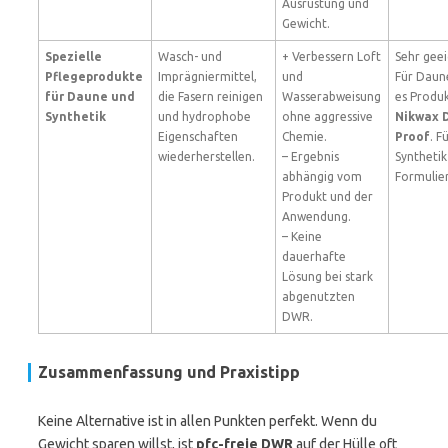
Ausrüstung und
Gewicht.
Spezielle
Wasch- und
+ Verbessern Loft
Sehr geei
Pflegeprodukte
Imprägniermittel,
und
Für Daun
für Daune und
die Fasern reinigen
Wasserabweisung
es Produ
Synthetik
und hydrophobe
ohne aggressive
Nikwax 
Eigenschaften
Chemie.
Proof
. F
wiederherstellen.
– Ergebnis
Synthetik
abhängig vom
Formulie
Produkt und der
Anwendung.
– Keine
dauerhafte
Lösung bei stark
abgenutzten
DWR.
Zusammenfassung und Praxistipp
Keine Alternative ist in allen Punkten perfekt. Wenn du
Gewicht sparen willst, ist
pfc-freie DWR
auf der Hülle oft