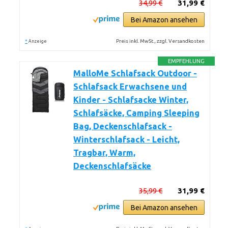
34,99 €
31,99 €
Bei Amazon ansehen
*
Preis inkl. MwSt., zzgl. Versandkosten
Anzeige
EMPFEHLUNG
MalloMe Schlafsack Outdoor -
Schlafsack Erwachsene und
Kinder - Schlafsacke Winter,
Schlafsäcke, Camping Sleeping
Bag, Deckenschlafsack -
Winterschlafsack - Leicht,
Tragbar, Warm,
Deckenschlafsäcke
35,99 €
31,99 €
Bei Amazon ansehen